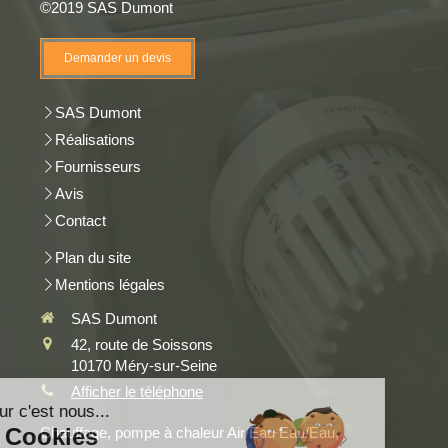
©2019 SAS Dumont
Demander un devis
SAS Dumont
Réalisations
Fournisseurs
Avis
Contact
Plan du site
Mentions légales
SAS Dumont
42, route de Soissons
10170
Méry-sur-Seine
Afficher le téléphone
Chauffage, pompe à chaleur Air/Eau Eau/Eau,