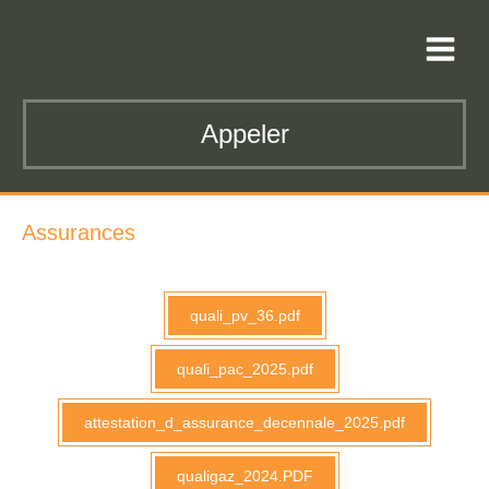
Appeler
Assurances
quali_pv_36.pdf
quali_pac_2025.pdf
attestation_d_assurance_decennale_2025.pdf
qualigaz_2024.PDF