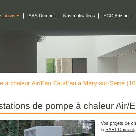
stations
SAS Dumont
Nos réalisations
ECO Artisan
 à chaleur Air/Eau Eau/Eau à Méry-sur-Seine (10
stations de pompe à chaleur Air/
Vos projets de ch
la
SARL Dumont
,