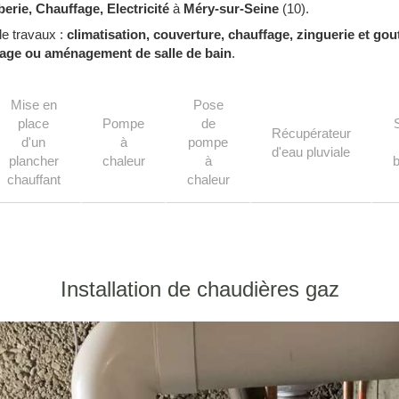
erie, Chauffage, Electricité
à
Méry-sur-Seine
(10).
e travaux :
climatisation, couverture, chauffage, zinguerie et gou
age ou aménagement de salle de bain
.
Mise en
Pose
place
Pompe
de
Récupérateur
d'un
à
pompe
d'eau pluviale
plancher
chaleur
à
b
chauffant
chaleur
Installation de chaudières gaz